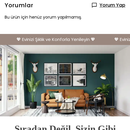
Yorumlar
Yorum Yap
Bu ürün için henüz yorum yapılmamış.
💖 Evinizi Şıklık ve Konforla Yenileyin 💖
💖 Evinizi
Sıradan Değil, Sizin Gibi