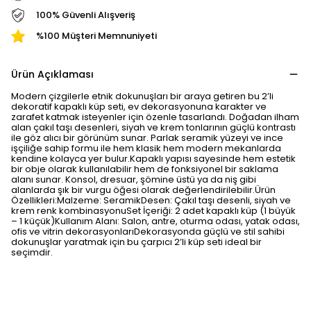
100% Güvenli Alışveriş
%100 Müşteri Memnuniyeti
Ürün Açıklaması
Modern çizgilerle etnik dokunuşları bir araya getiren bu 2’li
dekoratif kapaklı küp seti, ev dekorasyonuna karakter ve
zarafet katmak isteyenler için özenle tasarlandı. Doğadan ilham
alan çakıl taşı desenleri, siyah ve krem tonlarının güçlü kontrastı
ile göz alıcı bir görünüm sunar. Parlak seramik yüzeyi ve ince
işçiliğe sahip formu ile hem klasik hem modern mekanlarda
kendine kolayca yer bulur.Kapaklı yapısı sayesinde hem estetik
bir obje olarak kullanılabilir hem de fonksiyonel bir saklama
alanı sunar. Konsol, dresuar, şömine üstü ya da niş gibi
alanlarda şık bir vurgu öğesi olarak değerlendirilebilir.Ürün
Özellikleri:Malzeme: SeramikDesen: Çakıl taşı desenli, siyah ve
krem renk kombinasyonuSet İçeriği: 2 adet kapaklı küp (1 büyük
– 1 küçük)Kullanım Alanı: Salon, antre, oturma odası, yatak odası,
ofis ve vitrin dekorasyonlarıDekorasyonda güçlü ve stil sahibi
dokunuşlar yaratmak için bu çarpıcı 2’li küp seti ideal bir
seçimdir.