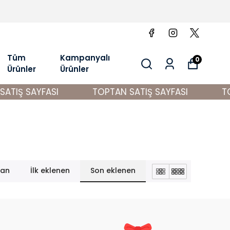
Tüm
Kampanyalı
0
Ürünler
Ürünler
ATIŞ SAYFASI
TOPTAN SATIŞ SAYFASI
TO
lan
İlk eklenen
Son eklenen