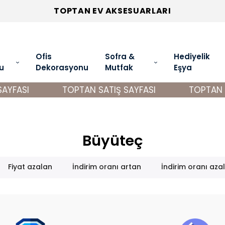
TOPTAN EV AKSESUARLARI
Ofis
Sofra &
Hediyelik
u
Dekorasyonu
Mutfak
Eşya
AYFASI
TOPTAN SATIŞ SAYFASI
TOPTAN S
Büyüteç
Fiyat azalan
İndirim oranı artan
İndirim oranı aza