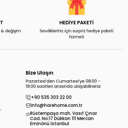
AT
HEDİYE PAKETİ
e & değişim
Sevdikleriniz için sürpriz hediye paketi
hizmeti
Bize Ulaşın
Pazartesi’den Cumartesi’ye 08:00 -
18:00 saatleri arasında ulaşabilirsiniz
+90 535 303 22 00
info@harehome.com.tr
r
Rüstempaşa mah. Vasıf Çınar
Cad. No:17 Dükkan 111 Mercan
Eminönü İstanbul