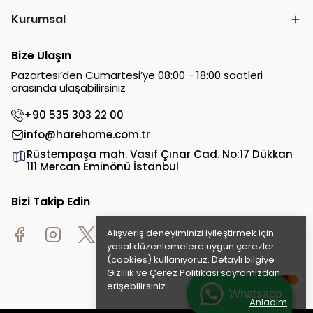
Kurumsal
Bize Ulaşın
Pazartesi’den Cumartesi’ye 08:00 - 18:00 saatleri
arasında ulaşabilirsiniz
+90 535 303 22 00
info@harehome.com.tr
Rüstempaşa mah. Vasıf Çınar Cad. No:17 Dükkan
111 Mercan Eminönü İstanbul
Bizi Takip Edin
Alışveriş deneyiminizi iyileştirmek için
yasal düzenlemelere uygun çerezler
(cookies) kullanıyoruz. Detaylı bilgiye
Gizlilik ve Çerez Politikası
sayfamızdan
erişebilirsiniz.
Whatsapp
Anladım