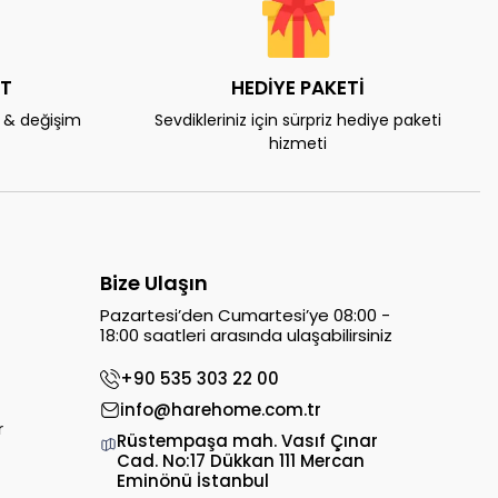
AT
HEDİYE PAKETİ
e & değişim
Sevdikleriniz için sürpriz hediye paketi
hizmeti
Bize Ulaşın
Pazartesi’den Cumartesi’ye 08:00 -
18:00 saatleri arasında ulaşabilirsiniz
+90 535 303 22 00
info@harehome.com.tr
r
Rüstempaşa mah. Vasıf Çınar
Cad. No:17 Dükkan 111 Mercan
Eminönü İstanbul