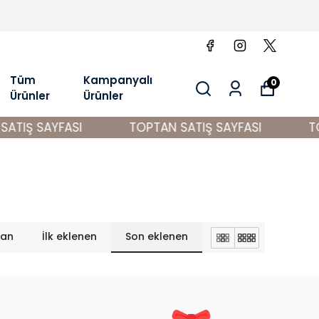
Tüm
Kampanyalı
0
Ürünler
Ürünler
ATIŞ SAYFASI
TOPTAN SATIŞ SAYFASI
TO
lan
İlk eklenen
Son eklenen