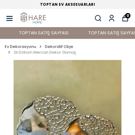
 AKSESUARLARI
TOPTAN EV DE
0
TOPTAN SATIŞ SAYFASI
TOPTAN SATIŞ SAYFASI
Ev Dekorasyonu
Dekoratif Obje
2li Döküm Mercan Dekor Gümüş