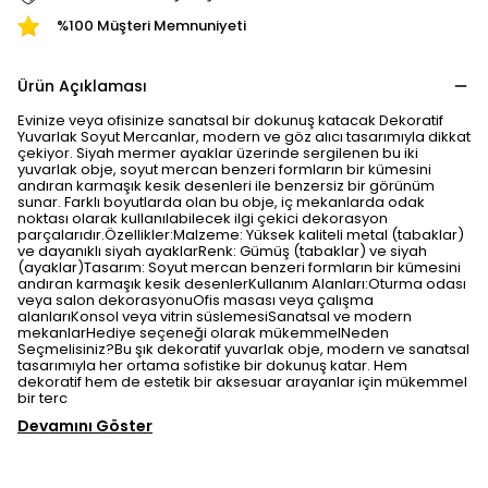
%100 Müşteri Memnuniyeti
Ürün Açıklaması
Evinize veya ofisinize sanatsal bir dokunuş katacak Dekoratif
Yuvarlak Soyut Mercanlar, modern ve göz alıcı tasarımıyla dikkat
çekiyor. Siyah mermer ayaklar üzerinde sergilenen bu iki
yuvarlak obje, soyut mercan benzeri formların bir kümesini
andıran karmaşık kesik desenleri ile benzersiz bir görünüm
sunar. Farklı boyutlarda olan bu obje, iç mekanlarda odak
noktası olarak kullanılabilecek ilgi çekici dekorasyon
parçalarıdır.Özellikler:Malzeme: Yüksek kaliteli metal (tabaklar)
ve dayanıklı siyah ayaklarRenk: Gümüş (tabaklar) ve siyah
(ayaklar)Tasarım: Soyut mercan benzeri formların bir kümesini
andıran karmaşık kesik desenlerKullanım Alanları:Oturma odası
veya salon dekorasyonuOfis masası veya çalışma
alanlarıKonsol veya vitrin süslemesiSanatsal ve modern
mekanlarHediye seçeneği olarak mükemmelNeden
Seçmelisiniz?Bu şık dekoratif yuvarlak obje, modern ve sanatsal
tasarımıyla her ortama sofistike bir dokunuş katar. Hem
dekoratif hem de estetik bir aksesuar arayanlar için mükemmel
bir terc
Devamını Göster