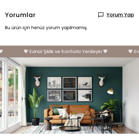
Yorumlar
Yorum Yap
Bu ürün için henüz yorum yapılmamış.
💖 Evinizi Şıklık ve Konforla Yenileyin 💖
💖 Evin