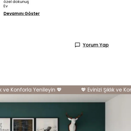
özel dokunuş
Ev
Devamını Göster
Yorum Yap
ve Konforla Yenileyin 💖
💖 Evinizi Şıklık ve Konfo