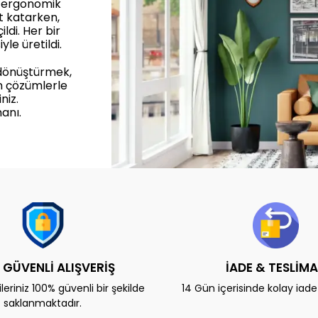
, ergonomik
et katarken,
ldi. Her bir
yle üretildi.
 dönüştürmek,
n çözümlerle
niz.
anı.
 GÜVENLİ ALIŞVERİŞ
İADE & TESLİM
eriniz 100% güvenli bir şekilde
14 Gün içerisinde kolay iad
saklanmaktadır.