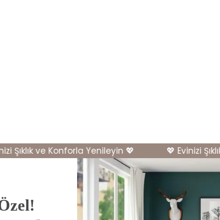
 Şıklık ve Konforla Yenileyin 💖
💖 Evinizi Şıklık 
 Özel!