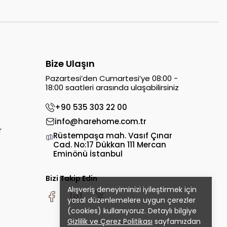
Bize Ulaşın
Pazartesi’den Cumartesi’ye 08:00 -
18:00 saatleri arasında ulaşabilirsiniz
+90 535 303 22 00
info@harehome.com.tr
r
Rüstempaşa mah. Vasıf Çınar
Cad. No:17 Dükkan 111 Mercan
Eminönü İstanbul
Bizi Takip Edin
Alışveriş deneyiminizi iyileştirmek için
yasal düzenlemelere uygun çerezler
(cookies) kullanıyoruz. Detaylı bilgiye
Gizlilik ve Çerez Politikası
sayfamızdan