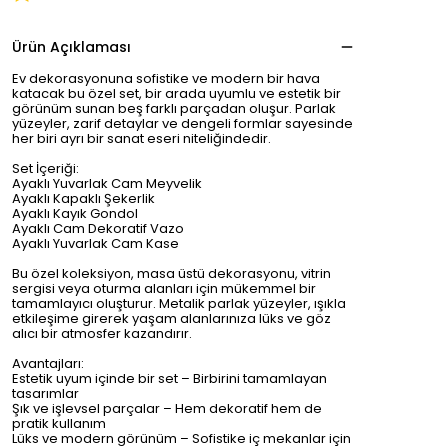
Ürün Açıklaması
Ev dekorasyonuna sofistike ve modern bir hava
katacak bu özel set, bir arada uyumlu ve estetik bir
görünüm sunan beş farklı parçadan oluşur. Parlak
yüzeyler, zarif detaylar ve dengeli formlar sayesinde
her biri ayrı bir sanat eseri niteliğindedir.
Set İçeriği:
Ayaklı Yuvarlak Cam Meyvelik
Ayaklı Kapaklı Şekerlik
Ayaklı Kayık Gondol
Ayaklı Cam Dekoratif Vazo
Ayaklı Yuvarlak Cam Kase
Bu özel koleksiyon, masa üstü dekorasyonu, vitrin
sergisi veya oturma alanları için mükemmel bir
tamamlayıcı oluşturur. Metalik parlak yüzeyler, ışıkla
etkileşime girerek yaşam alanlarınıza lüks ve göz
alıcı bir atmosfer kazandırır.
Avantajları:
Estetik uyum içinde bir set – Birbirini tamamlayan
tasarımlar
Şık ve işlevsel parçalar – Hem dekoratif hem de
pratik kullanım
Lüks ve modern görünüm – Sofistike iç mekanlar için