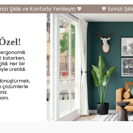
i Şıklık ve Konforla Yenileyin 💖
💖 Evinizi Şıklık
 Özel!
, ergonomik
et katarken,
ldi. Her bir
yle üretildi.
 dönüştürmek,
n çözümlerle
niz.
anı.