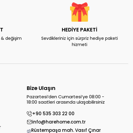
AT
HEDİYE PAKETİ
e & değişim
Sevdikleriniz için sürpriz hediye paketi
hizmeti
Bize Ulaşın
Pazartesi’den Cumartesi’ye 08:00 -
18:00 saatleri arasında ulaşabilirsiniz
+90 535 303 22 00
info@harehome.com.tr
r
Rüstempaşa mah. Vasıf Çınar