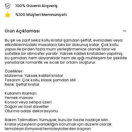
100% Güvenli Alışveriş
%100 Müşteri Memnuniyeti
Ürün Açıklaması
Bu şık ve zarif sekiz kollu kristal şamdan şeffaf, evinizdeki veya
etkinliklerinizdeki masalara lüks bir dokunuş katar. Çok kollu
yapısı ile birden fazla mum yerleştirmenize olanak tanır ve
sofistike bir atmosfer yaratır. Yüksek kaliteli kristalden yapılmış
bu şamdan, hem dayanıklıdır hem de ışığı muhteşem bir şekilde
yansıtarak romantik ve sıcak bir ortam oluşturur.
Özellikler:
Malzeme: Yüksek kaliteli kristal
Tasarım: Çok kollu, klasik şamdan stili
Renk: Şeffaf kristal
Kullanım Alanları:
Yemek masası
Konsol veya sehpa üzeri
Düğün ve özel davetler
Oturma odası dekorasyonu
Bakım Talimatları: Yumuşak, kuru bir bezle nazikçe silin.
Kristal yüzeylerin parlaklığını korumak için düzenli olarak
temizleyin.Kimyasal temizleyicilerden kaçının.