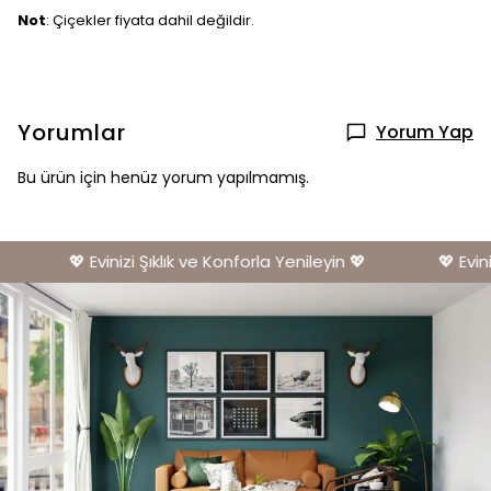
Not
: Çiçekler fiyata dahil değildir.
Yorumlar
Yorum Yap
Bu ürün için henüz yorum yapılmamış.
💖 Evinizi Şıklık ve Konforla Yenileyin 💖
💖 Eviniz