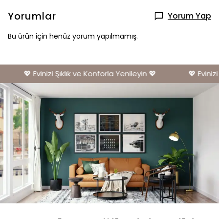
Yorumlar
Yorum Yap
Bu ürün için henüz yorum yapılmamış.
💖 Evinizi Şıklık ve Konforla Yenileyin 💖
💖 Evinizi 