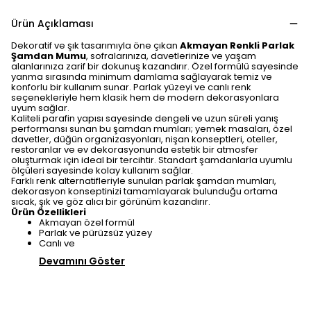
Ürün Açıklaması
Dekoratif ve şık tasarımıyla öne çıkan
Akmayan Renkli Parlak
Şamdan Mumu
, sofralarınıza, davetlerinize ve yaşam
alanlarınıza zarif bir dokunuş kazandırır. Özel formülü sayesinde
yanma sırasında minimum damlama sağlayarak temiz ve
konforlu bir kullanım sunar. Parlak yüzeyi ve canlı renk
seçenekleriyle hem klasik hem de modern dekorasyonlara
uyum sağlar.
Kaliteli parafin yapısı sayesinde dengeli ve uzun süreli yanış
performansı sunan bu şamdan mumları; yemek masaları, özel
davetler, düğün organizasyonları, nişan konseptleri, oteller,
restoranlar ve ev dekorasyonunda estetik bir atmosfer
oluşturmak için ideal bir tercihtir. Standart şamdanlarla uyumlu
ölçüleri sayesinde kolay kullanım sağlar.
Farklı renk alternatifleriyle sunulan parlak şamdan mumları,
dekorasyon konseptinizi tamamlayarak bulunduğu ortama
sıcak, şık ve göz alıcı bir görünüm kazandırır.
Ürün Özellikleri
Akmayan özel formül
Parlak ve pürüzsüz yüzey
Canlı ve
Devamını Göster