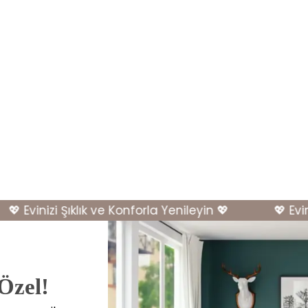
 Evinizi Şıklık ve Konforla Yenileyin 💖
💖 Evinizi
 Özel!