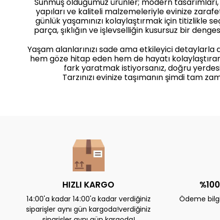
Sunmuş olduğumuz ürünler; modern tasarımları
yapıları ve kaliteli malzemeleriyle evinize zaraf
günlük yaşamınızı kolaylaştırmak için titizlikle seçi
parça, şıklığın ve işlevselliğin kusursuz bir dengesi
Yaşam alanlarınızı sade ama etkileyici detaylarla
hem göze hitap eden hem de hayatı kolaylaştıra
fark yaratmak istiyorsanız, doğru yerdesi
Tarzınızı evinize taşımanın şimdi tam zam
HIZLI KARGO
%100
14:00'a kadar 14:00'a kadar verdiğiniz
Ödeme bilgil
siparişler aynı gün kargoda!verdiğiniz
siparişler aynı gün kargoda!