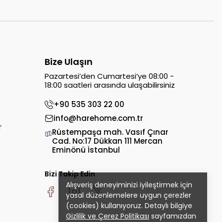
Bize Ulaşın
Pazartesi’den Cumartesi’ye 08:00 -
18:00 saatleri arasında ulaşabilirsiniz
+90 535 303 22 00
info@harehome.com.tr
r
Rüstempaşa mah. Vasıf Çınar
Cad. No:17 Dükkan 111 Mercan
Eminönü İstanbul
Bizi Takip Edin
Alışveriş deneyiminizi iyileştirmek için
yasal düzenlemelere uygun çerezler
(cookies) kullanıyoruz. Detaylı bilgiye
Gizlilik ve Çerez Politikası
sayfamızdan