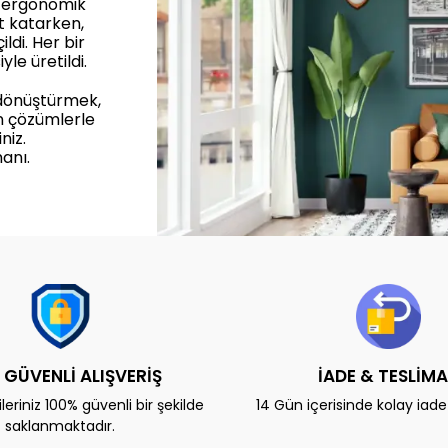
, ergonomik
et katarken,
ldi. Her bir
yle üretildi.
 dönüştürmek,
n çözümlerle
niz.
anı.
 GÜVENLİ ALIŞVERİŞ
İADE & TESLİM
eriniz 100% güvenli bir şekilde
14 Gün içerisinde kolay iad
saklanmaktadır.