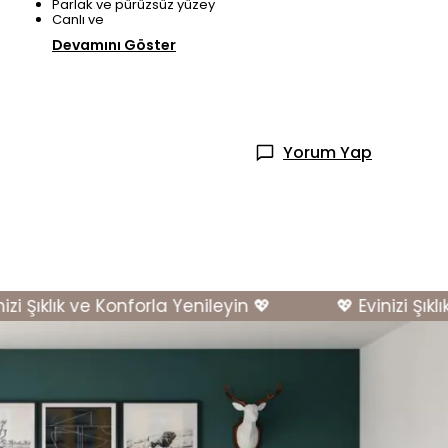
Parlak ve pürüzsüz yüzey
Canlı ve
Devamını Göster
Yorum Yap
 Şıklık ve Konforla Yenileyin 💖
💖 Evinizi Şıklık 