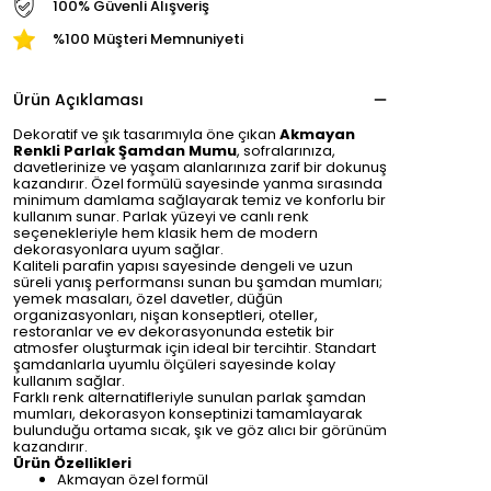
100% Güvenli Alışveriş
%100 Müşteri Memnuniyeti
Ürün Açıklaması
Dekoratif ve şık tasarımıyla öne çıkan
Akmayan
Renkli Parlak Şamdan Mumu
, sofralarınıza,
davetlerinize ve yaşam alanlarınıza zarif bir dokunuş
kazandırır. Özel formülü sayesinde yanma sırasında
minimum damlama sağlayarak temiz ve konforlu bir
kullanım sunar. Parlak yüzeyi ve canlı renk
seçenekleriyle hem klasik hem de modern
dekorasyonlara uyum sağlar.
Kaliteli parafin yapısı sayesinde dengeli ve uzun
süreli yanış performansı sunan bu şamdan mumları;
yemek masaları, özel davetler, düğün
organizasyonları, nişan konseptleri, oteller,
restoranlar ve ev dekorasyonunda estetik bir
atmosfer oluşturmak için ideal bir tercihtir. Standart
şamdanlarla uyumlu ölçüleri sayesinde kolay
kullanım sağlar.
Farklı renk alternatifleriyle sunulan parlak şamdan
mumları, dekorasyon konseptinizi tamamlayarak
bulunduğu ortama sıcak, şık ve göz alıcı bir görünüm
kazandırır.
Ürün Özellikleri
Akmayan özel formül