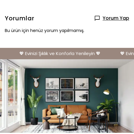
Yorumlar
Yorum Yap
Bu ürün için henüz yorum yapılmamış.
💖 Evinizi Şıklık ve Konforla Yenileyin 💖
💖 Evini