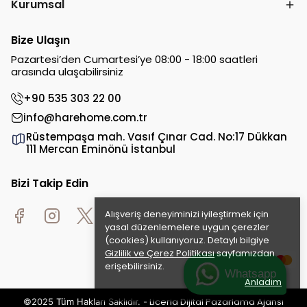
Kurumsal
Bize Ulaşın
Pazartesi’den Cumartesi’ye 08:00 - 18:00 saatleri
arasında ulaşabilirsiniz
+90 535 303 22 00
info@harehome.com.tr
Rüstempaşa mah. Vasıf Çınar Cad. No:17 Dükkan
111 Mercan Eminönü İstanbul
Bizi Takip Edin
Alışveriş deneyiminizi iyileştirmek için
yasal düzenlemelere uygun çerezler
(cookies) kullanıyoruz. Detaylı bilgiye
Gizlilik ve Çerez Politikası
sayfamızdan
erişebilirsiniz.
Whatsapp
Anladım
Liceria Dijital Pazarlama Ajansı
©2025 Tüm Hakları Saklıdır. -