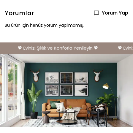
Yorumlar
Yorum Yap
Bu ürün için henüz yorum yapılmamış.
💖 Evinizi Şıklık ve Konforla Yenileyin 💖
💖 Eviniz