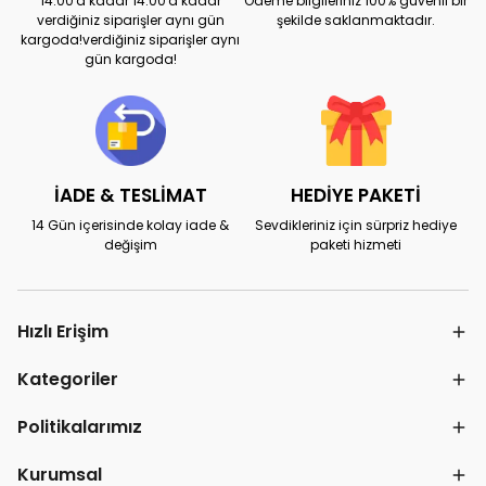
14:00'a kadar 14:00'a kadar
Ödeme bilgileriniz 100% güvenli bir
verdiğiniz siparişler aynı gün
şekilde saklanmaktadır.
kargoda!verdiğiniz siparişler aynı
gün kargoda!
İADE & TESLİMAT
HEDİYE PAKETİ
14 Gün içerisinde kolay iade &
Sevdikleriniz için sürpriz hediye
değişim
paketi hizmeti
Hızlı Erişim
Kategoriler
Politikalarımız
Kurumsal