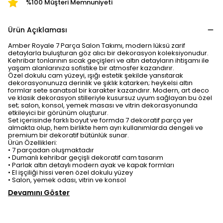
%100 Müşteri Memnuniyeti
Ürün Açıklaması
Amber Royale 7 Parça Salon Takımı, modern lüksü zarif
detaylarla buluşturan göz alıcı bir dekorasyon koleksiyonudur.
Kehribar tonlarının sıcak geçişleri ve altın detayların ihtişamı ile
yaşam alanlarınıza sofistike bir atmosfer kazandırır.
Özel dokulu cam yüzeyi, ışığı estetik şekilde yansıtarak
dekorasyonunuza derinlik ve şıklık katarken; heykelsi altın
formlar sete sanatsal bir karakter kazandırır. Modern, art deco
ve klasik dekorasyon stilleriyle kusursuz uyum sağlayan bu özel
set; salon, konsol, yemek masası ve vitrin dekorasyonunda
etkileyici bir görünüm oluşturur.
Set içerisinde farklı boyut ve formda 7 dekoratif parça yer
almakta olup, hem birlikte hem ayrı kullanımlarda dengeli ve
premium bir dekoratif bütünlük sunar.
Ürün Özellikleri:
• 7 parçadan oluşmaktadır
• Dumanlı kehribar geçişli dekoratif cam tasarım
• Parlak altın detaylı modern ayak ve kapak formları
• El işçiliği hissi veren özel dokulu yüzey
• Salon, yemek odası, vitrin ve konsol
Devamını Göster