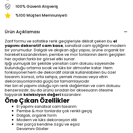
100% Güvenli Alışveriş
%100 Müşteri Memnuniyeti
Ürün Açıklaması
Zarif formu ve sofistike renk geçişleriyle dikkat çeken bu
el
yapımı dekoratif cam kase
, sanatsal cam işçiliğinin modern
bir yorumudur. Dalgalı ve akışkan ağız yapısı, ürüne organik bir
hareket kazandırırken; pembe ve mor tonlarının derin geçişleri
her açıdan farklı bir görsel etki sunar.
Işığı yumuşak bir şekilde yansıtan cam dokusu sayesinde
bulunduğu ortama sıcak ve lüks bir atmosfer katar. Hem
fonksiyonel hem de dekoratif olarak kullanılabilen bu özel
tasarım; konsol, orta sehpa, yemek masası veya vitrin
dekorasyonlarında güçlü bir tamamlayıcıdır.
Her biri el yapımı olduğu için renk dağılımları ve cam dokusu
benzersizdir; bu da ürünü sıradan bir aksesuarın ötesine
taşıyarak
koleksiyon değeri
kazandırır.
Öne Çıkan Özellikler
El yapımı sanatsal cam tasarım
Pembe & mor tonlarda çok renkli geçiş
Dalgalı, organik form
Modern ve lüks dekorasyon stili
Her parça kendine özgü ve eşsiz
Devamını Göster