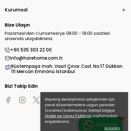
Kurumsal
Bize Ulaşın
Pazartesi’den Cumartesi’ye 08:00 - 18:00 saatleri
arasında ulaşabilirsiniz
+90 535 303 22 00
info@harehome.com.tr
Rüstempaşa mah. Vasıf Çınar Cad. No:17 Dükkan
111 Mercan Eminönü İstanbul
Bizi Takip Edin
Alışveriş deneyiminizi iyileştirmek için
yasal düzenlemelere uygun çerezler
(cookies) kullanıyoruz. Detaylı bilgiye
Gizlilik ve Çerez Politikası
sayfamızdan
erişebilirsiniz.
Whatsapp
Anladım