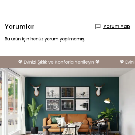
Yorumlar
Yorum Yap
Bu ürün için henüz yorum yapılmamış.
💖 Evinizi Şıklık ve Konforla Yenileyin 💖
💖 Eviniz