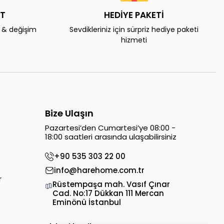
AT
HEDİYE PAKETİ
e & değişim
Sevdikleriniz için sürpriz hediye paketi
hizmeti
Bize Ulaşın
Pazartesi’den Cumartesi’ye 08:00 -
18:00 saatleri arasında ulaşabilirsiniz
+90 535 303 22 00
info@harehome.com.tr
r
Rüstempaşa mah. Vasıf Çınar
Cad. No:17 Dükkan 111 Mercan
Eminönü İstanbul