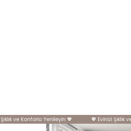
klık ve Konforla Yenileyin 💖
💖 Evinizi Şıklık ve 