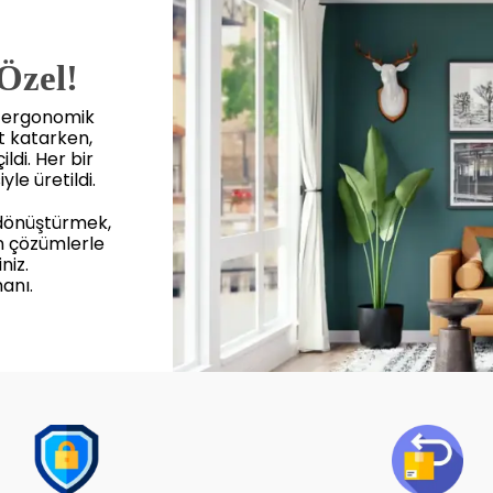
 Özel!
, ergonomik
et katarken,
ldi. Her bir
yle üretildi.
 dönüştürmek,
n çözümlerle
niz.
anı.