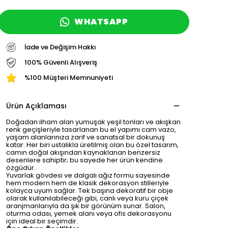
WHATSAPP
İade ve Değişim Hakkı
100% Güvenli Alışveriş
%100 Müşteri Memnuniyeti
Ürün Açıklaması
Doğadan ilham alan yumuşak yeşil tonları ve akışkan
renk geçişleriyle tasarlanan bu el yapımı cam vazo,
yaşam alanlarınıza zarif ve sanatsal bir dokunuş
katar. Her biri ustalıkla üretilmiş olan bu özel tasarım,
camın doğal akışından kaynaklanan benzersiz
desenlere sahiptir; bu sayede her ürün kendine
özgüdür.
Yuvarlak gövdesi ve dalgalı ağız formu sayesinde
hem modern hem de klasik dekorasyon stilleriyle
kolayca uyum sağlar. Tek başına dekoratif bir obje
olarak kullanılabileceği gibi, canlı veya kuru çiçek
aranjmanlarıyla da şık bir görünüm sunar. Salon,
oturma odası, yemek alanı veya ofis dekorasyonu
için ideal bir seçimdir.