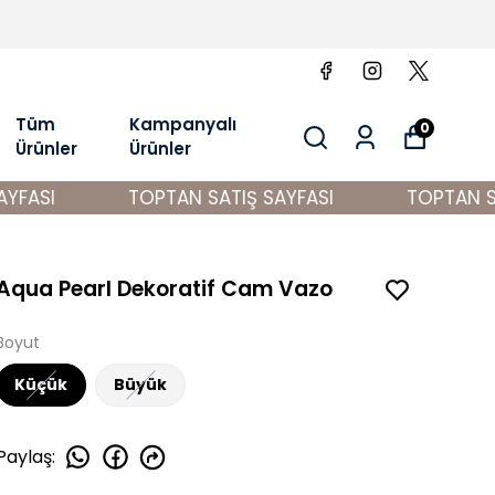
Tüm
Kampanyalı
0
Ürünler
Ürünler
FASI
TOPTAN SATIŞ SAYFASI
TOPTAN SAT
Aqua Pearl Dekoratif Cam Vazo
Boyut
Küçük
Büyük
Paylaş
: