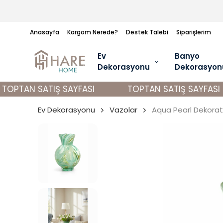
Anasayfa
Kargom Nerede?
Destek Talebi
Siparişlerim
Ev
Banyo
Dekorasyonu
Dekorasyon
OPTAN SATIŞ SAYFASI
TOPTAN SATIŞ SAYFASI
Ev Dekorasyonu
Vazolar
Aqua Pearl Dekora