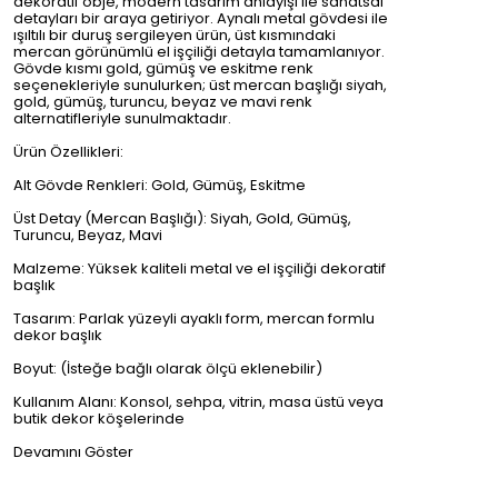
dekoratif obje, modern tasarım anlayışı ile sanatsal
detayları bir araya getiriyor. Aynalı metal gövdesi ile
ışıltılı bir duruş sergileyen ürün, üst kısmındaki
mercan görünümlü el işçiliği detayla tamamlanıyor.
Gövde kısmı gold, gümüş ve eskitme renk
seçenekleriyle sunulurken; üst mercan başlığı siyah,
gold, gümüş, turuncu, beyaz ve mavi renk
alternatifleriyle sunulmaktadır.
Ürün Özellikleri:
Alt Gövde Renkleri: Gold, Gümüş, Eskitme
Üst Detay (Mercan Başlığı): Siyah, Gold, Gümüş,
Turuncu, Beyaz, Mavi
Malzeme: Yüksek kaliteli metal ve el işçiliği dekoratif
başlık
Tasarım: Parlak yüzeyli ayaklı form, mercan formlu
dekor başlık
Boyut: (İsteğe bağlı olarak ölçü eklenebilir)
Kullanım Alanı: Konsol, sehpa, vitrin, masa üstü veya
butik dekor köşelerinde
Devamını Göster