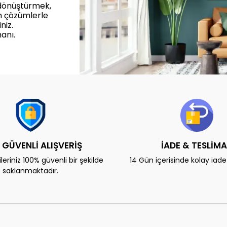
 dönüştürmek,
n çözümlerle
niz.
anı.
 GÜVENLİ ALIŞVERİŞ
İADE & TESLİM
eriniz 100% güvenli bir şekilde
14 Gün içerisinde kolay iad
saklanmaktadır.