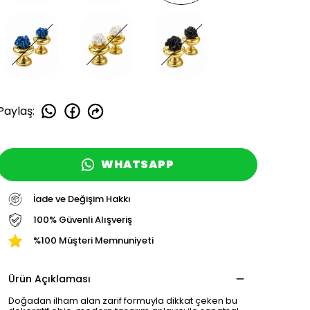
Paylaş
:
WHATSAPP
İade ve Değişim Hakkı
100% Güvenli Alışveriş
%100 Müşteri Memnuniyeti
Ürün Açıklaması
Doğadan ilham alan zarif formuyla dikkat çeken bu