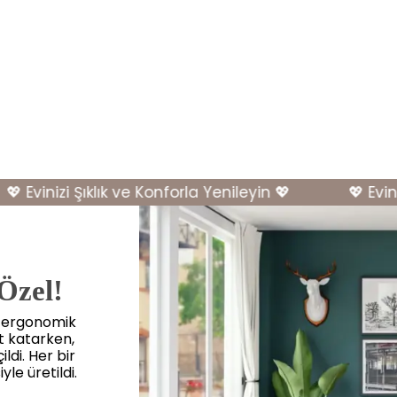
 Evinizi Şıklık ve Konforla Yenileyin 💖
💖 Evinizi 
 Özel!
, ergonomik
et katarken,
ldi. Her bir
yle üretildi.