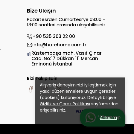
Bize Ulaşın
Pazartesi’den Cumartesi’ye 08:00 -
18:00 saatleri arasında ulaşabilirsiniz
+90 535 303 22 00
info@harehome.com.tr
r
Rüstempaşa mah. Vasıf Çınar
Cad. No:17 Dükkan 111 Mercan
Eminönü İstanbul
Bizi Takip Edin
Alışveriş deneyiminizi iyileştirmek için
yasal düzenlemelere uygun çerezler
(cookies) kullanıyoruz. Detaylı bilgiye
Gizlilik ve Çerez Politikası
sayfamızdan
erişebilirsiniz.
Whatsapp
Anladım