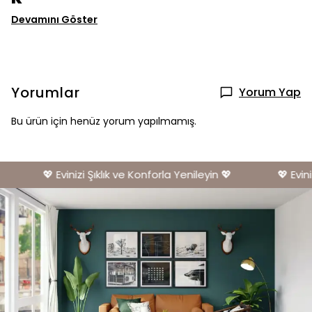
Devamını Göster
Yorumlar
Yorum Yap
Bu ürün için henüz yorum yapılmamış.
💖 Evinizi Şıklık ve Konforla Yenileyin 💖
💖 Eviniz