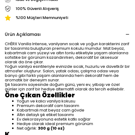
100% Güvenli Alışveriş
%100 Müşteri Memnuniyeti
Ürün Açıklaması
CHÉRX Vanilla Intense, vanilyanın sıcak ve yoğun karakterini zarif
bir tasarımla buluşturan premium kokulu mumdur. Mat beyaz,
kabartmalı cam yüzeyi ve altın tonlu etiketiyle yaşam alanlarına
sofistike bir görünüm kazandırırken, dekoratif bir aksesuar
olarak da öne çıkar.
Yoğun vanilya esintileriyle evinizde sıcak, huzurlu ve davetkâr bir
atmosfer oluşturur. Salon, yatak odası, çalışma odası veya
banyo gibi farklı yaşam alanlarında hem dekoratif hem de
aromatik bir deneyim sunar.
Şık tasarımı sayesinde doğum günü, yeni ev, yılbaşı ve özel
günler için zarif bir hediye alternatifi olarak da tercih edilebilir.
Öne Çıkan Özellikler
Yoğun ve kalıcı vanilya kokusu
Premium dekoratif cam tasarım
Kabartmalı mat beyaz cam gövde
Altın detaylı şık etiket tasarımı
Ev dekorasyonuna estetik katkı sağlar
Hediye olarak ideal premium görünüm
Net ağırlık:
300 g (10 oz)
K