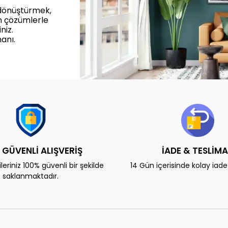
 dönüştürmek,
n çözümlerle
niz.
anı.
 GÜVENLİ ALIŞVERİŞ
İADE & TESLİM
eriniz 100% güvenli bir şekilde
14 Gün içerisinde kolay iad
saklanmaktadır.