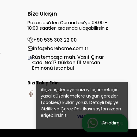
Bize Ulaşın
Pazartesi’den Cumartesi’ye 08:00 -
18:00 saatleri arasında ulaşabilirsiniz
+90 535 303 22 00
info@harehome.com.tr
r
Rüstempaşa mah. Vasıf Çınar
Cad. No:17 Dükkan 111 Mercan
Eminönü İstanbul
Bizi Takip Edin
Alışveriş deneyiminizi iyileştirmek için
yasal düzenlemelere uygun çerezler
(cookies) kullanıyoruz. Detaylı bilgiye
Gizlilik ve Çerez Politikası
sayfamızdan
erişebilirsiniz.
Whatsapp
Anladım