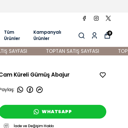
Tüm
Kampanyalı
0
Ürünler
Ürünler
Ş SAYFASI
TOPTAN SATIŞ SAYFASI
TOPTA
Cam Küreli Gümüş Abajur
Paylaş
:
WHATSAPP
İade ve Değişim Hakkı