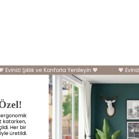
vinizi Şıklık ve Konforla Yenileyin 💖
💖 Evinizi Ş
 Özel!
, ergonomik
et katarken,
ldi. Her bir
yle üretildi.