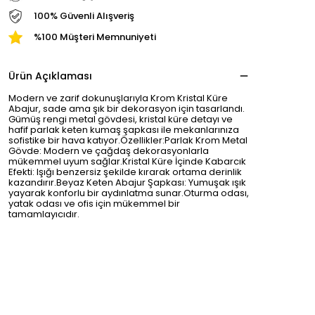
100% Güvenli Alışveriş
%100 Müşteri Memnuniyeti
Ürün Açıklaması
Modern ve zarif dokunuşlarıyla Krom Kristal Küre
Abajur, sade ama şık bir dekorasyon için tasarlandı.
Gümüş rengi metal gövdesi, kristal küre detayı ve
hafif parlak keten kumaş şapkası ile mekanlarınıza
sofistike bir hava katıyor.Özellikler:Parlak Krom Metal
Gövde: Modern ve çağdaş dekorasyonlarla
mükemmel uyum sağlar.Kristal Küre İçinde Kabarcık
Efekti: Işığı benzersiz şekilde kırarak ortama derinlik
kazandırır.Beyaz Keten Abajur Şapkası: Yumuşak ışık
yayarak konforlu bir aydınlatma sunar.Oturma odası,
yatak odası ve ofis için mükemmel bir
tamamlayıcıdır.