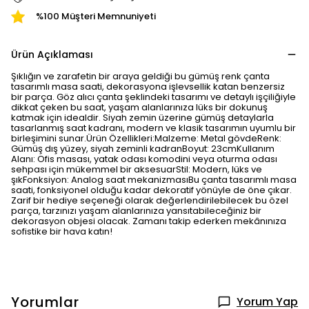
%100 Müşteri Memnuniyeti
Ürün Açıklaması
Şıklığın ve zarafetin bir araya geldiği bu gümüş renk çanta
tasarımlı masa saati, dekorasyona işlevsellik katan benzersiz
bir parça. Göz alıcı çanta şeklindeki tasarımı ve detaylı işçiliğiyle
dikkat çeken bu saat, yaşam alanlarınıza lüks bir dokunuş
katmak için idealdir. Siyah zemin üzerine gümüş detaylarla
tasarlanmış saat kadranı, modern ve klasik tasarımın uyumlu bir
birleşimini sunar.Ürün Özellikleri:Malzeme: Metal gövdeRenk:
Gümüş dış yüzey, siyah zeminli kadranBoyut: 23cmKullanım
Alanı: Ofis masası, yatak odası komodini veya oturma odası
sehpası için mükemmel bir aksesuarStil: Modern, lüks ve
şıkFonksiyon: Analog saat mekanizmasıBu çanta tasarımlı masa
saati, fonksiyonel olduğu kadar dekoratif yönüyle de öne çıkar.
Zarif bir hediye seçeneği olarak değerlendirilebilecek bu özel
parça, tarzınızı yaşam alanlarınıza yansıtabileceğiniz bir
dekorasyon objesi olacak. Zamanı takip ederken mekânınıza
sofistike bir hava katın!
Yorumlar
Yorum Yap