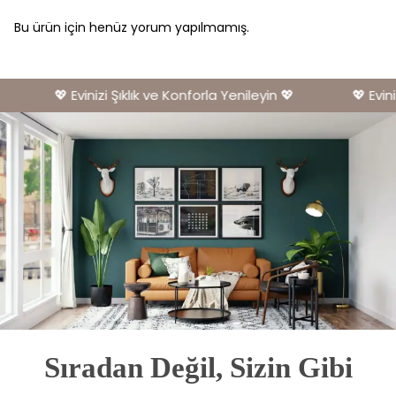
Bu ürün için henüz yorum yapılmamış.
💖 Evinizi Şıklık ve Konforla Yenileyin 💖
💖 Eviniz
Sıradan Değil, Sizin Gibi