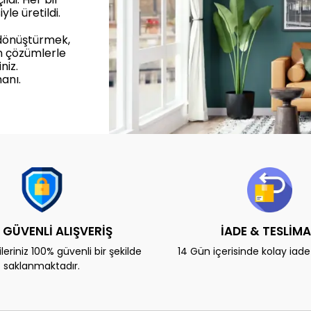
yle üretildi.
 dönüştürmek,
n çözümlerle
niz.
anı.
 GÜVENLİ ALIŞVERİŞ
İADE & TESLİM
eriniz 100% güvenli bir şekilde
14 Gün içerisinde kolay iad
saklanmaktadır.