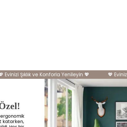
vinizi Şıklık ve Konforla Yenileyin 💖
💖 Evinizi Ş
 Özel!
, ergonomik
et katarken,
ldi. Her bir