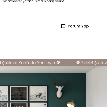
bir atmosfer yaratın. Şimdi sipariş verin!
Yorum Yap
ıklık ve Konforla Yenileyin 💖
💖 Evinizi Şıklık ve