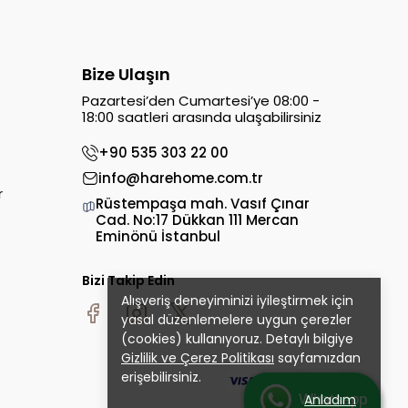
Bize Ulaşın
Pazartesi’den Cumartesi’ye 08:00 -
18:00 saatleri arasında ulaşabilirsiniz
+90 535 303 22 00
info@harehome.com.tr
r
Rüstempaşa mah. Vasıf Çınar
Cad. No:17 Dükkan 111 Mercan
Eminönü İstanbul
Bizi Takip Edin
Alışveriş deneyiminizi iyileştirmek için
yasal düzenlemelere uygun çerezler
(cookies) kullanıyoruz. Detaylı bilgiye
Gizlilik ve Çerez Politikası
sayfamızdan
erişebilirsiniz.
Whatsapp
Anladım