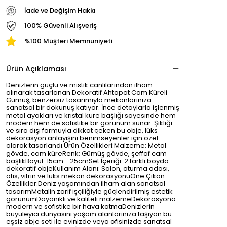
İade ve Değişim Hakkı
100% Güvenli Alışveriş
%100 Müşteri Memnuniyeti
Ürün Açıklaması
Denizlerin güçlü ve mistik canlılarından ilham
alınarak tasarlanan Dekoratif Ahtapot Cam Küreli
Gümüş, benzersiz tasarımıyla mekanlarınıza
sanatsal bir dokunuş katıyor. İnce detaylarla işlenmiş
metal ayakları ve kristal küre başlığı sayesinde hem
modern hem de sofistike bir görünüm sunar. Şıklığı
ve sıra dışı formuyla dikkat çeken bu obje, lüks
dekorasyon anlayışını benimseyenler için özel
olarak tasarlandı.Ürün Özellikleri:Malzeme: Metal
gövde, cam küreRenk: Gümüş gövde, şeffaf cam
başlıkBoyut: 15cm - 25cmSet İçeriği: 2 farklı boyda
dekoratif objeKullanım Alanı: Salon, oturma odası,
ofis, vitrin ve lüks mekan dekorasyonuÖne Çıkan
Özellikler:Deniz yaşamından ilham alan sanatsal
tasarımMetalin zarif işçiliğiyle güçlendirilmiş estetik
görünümDayanıklı ve kaliteli malzemeDekorasyona
modern ve sofistike bir hava katmaDenizlerin
büyüleyici dünyasını yaşam alanlarınıza taşıyan bu
eşsiz obje seti ile evinizde veya ofisinizde sanatsal