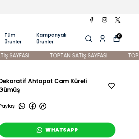
Tüm
Kampanyalı
0
Ürünler
Ürünler
Ş SAYFASI
TOPTAN SATIŞ SAYFASI
TOPTA
Dekoratif Ahtapot Cam Küreli
Gümüş
Paylaş
:
WHATSAPP