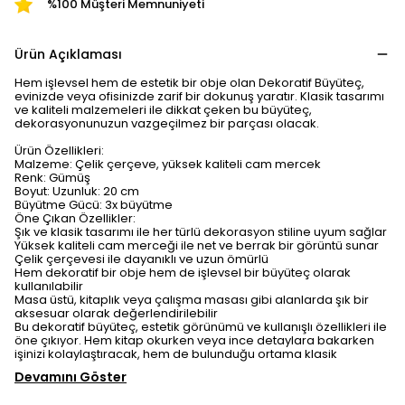
%100 Müşteri Memnuniyeti
Ürün Açıklaması
Hem işlevsel hem de estetik bir obje olan Dekoratif Büyüteç,
evinizde veya ofisinizde zarif bir dokunuş yaratır. Klasik tasarımı
ve kaliteli malzemeleri ile dikkat çeken bu büyüteç,
dekorasyonunuzun vazgeçilmez bir parçası olacak.
Ürün Özellikleri:
Malzeme: Çelik çerçeve, yüksek kaliteli cam mercek
Renk: Gümüş
Boyut: Uzunluk: 20 cm
Büyütme Gücü: 3x büyütme
Öne Çıkan Özellikler:
Şık ve klasik tasarımı ile her türlü dekorasyon stiline uyum sağlar
Yüksek kaliteli cam merceği ile net ve berrak bir görüntü sunar
Çelik çerçevesi ile dayanıklı ve uzun ömürlü
Hem dekoratif bir obje hem de işlevsel bir büyüteç olarak
kullanılabilir
Masa üstü, kitaplık veya çalışma masası gibi alanlarda şık bir
aksesuar olarak değerlendirilebilir
Bu dekoratif büyüteç, estetik görünümü ve kullanışlı özellikleri ile
öne çıkıyor. Hem kitap okurken veya ince detaylara bakarken
işinizi kolaylaştıracak, hem de bulunduğu ortama klasik
Devamını Göster