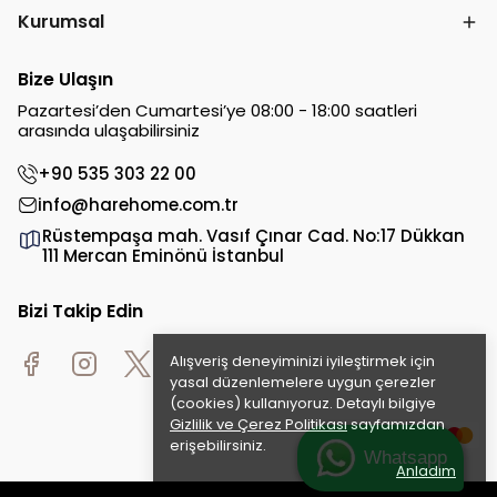
Kurumsal
Bize Ulaşın
Pazartesi’den Cumartesi’ye 08:00 - 18:00 saatleri
arasında ulaşabilirsiniz
+90 535 303 22 00
info@harehome.com.tr
Rüstempaşa mah. Vasıf Çınar Cad. No:17 Dükkan
111 Mercan Eminönü İstanbul
Bizi Takip Edin
Alışveriş deneyiminizi iyileştirmek için
yasal düzenlemelere uygun çerezler
(cookies) kullanıyoruz. Detaylı bilgiye
Gizlilik ve Çerez Politikası
sayfamızdan
erişebilirsiniz.
Whatsapp
Anladım