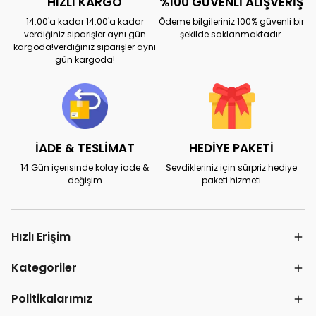
HIZLI KARGO
%100 GÜVENLİ ALIŞVERİŞ
14:00'a kadar 14:00'a kadar
Ödeme bilgileriniz 100% güvenli bir
verdiğiniz siparişler aynı gün
şekilde saklanmaktadır.
kargoda!verdiğiniz siparişler aynı
gün kargoda!
İADE & TESLİMAT
HEDİYE PAKETİ
14 Gün içerisinde kolay iade &
Sevdikleriniz için sürpriz hediye
değişim
paketi hizmeti
Hızlı Erişim
Kategoriler
Politikalarımız