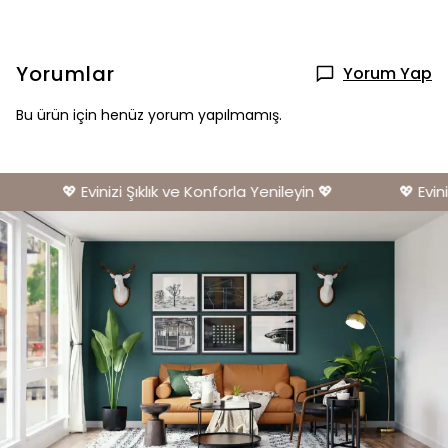
Yorumlar
Yorum Yap
Bu ürün için henüz yorum yapılmamış.
💖 Evinizi Şıklık ve Konforla Yenileyin 💖
💖 Eviniz