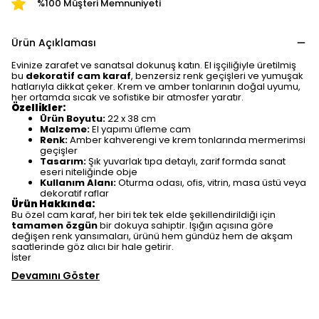
%100 Müşteri Memnuniyeti
Ürün Açıklaması
Evinize zarafet ve sanatsal dokunuş katın. El işçiliğiyle üretilmiş
bu
dekoratif cam karaf
, benzersiz renk geçişleri ve yumuşak
hatlarıyla dikkat çeker. Krem ve amber tonlarının doğal uyumu,
her ortamda sıcak ve sofistike bir atmosfer yaratır.
Özellikler:
Ürün Boyutu:
22 x 38 cm
Malzeme:
El yapımı üfleme cam
Renk:
Amber kahverengi ve krem tonlarında mermerimsi
geçişler
Tasarım:
Şık yuvarlak tıpa detaylı, zarif formda sanat
eseri niteliğinde obje
Kullanım Alanı:
Oturma odası, ofis, vitrin, masa üstü veya
dekoratif raflar
Ürün Hakkında:
Bu özel cam karaf, her biri tek tek elde şekillendirildiği için
tamamen özgün
bir dokuya sahiptir. Işığın açısına göre
değişen renk yansımaları, ürünü hem gündüz hem de akşam
saatlerinde göz alıcı bir hale getirir.
İster
Devamını Göster