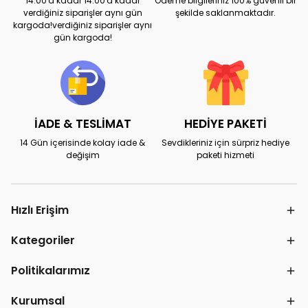
14:00'a kadar 14:00'a kadar
Ödeme bilgileriniz 100% güvenli bir
verdiğiniz siparişler aynı gün
şekilde saklanmaktadır.
kargoda!verdiğiniz siparişler aynı
gün kargoda!
İADE & TESLİMAT
HEDİYE PAKETİ
14 Gün içerisinde kolay iade &
Sevdikleriniz için sürpriz hediye
değişim
paketi hizmeti
Hızlı Erişim
Kategoriler
Politikalarımız
Kurumsal