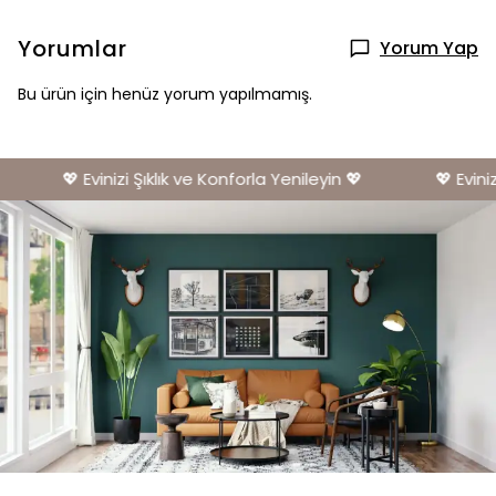
Yorumlar
Yorum Yap
Bu ürün için henüz yorum yapılmamış.
💖 Evinizi Şıklık ve Konforla Yenileyin 💖
💖 Evinizi