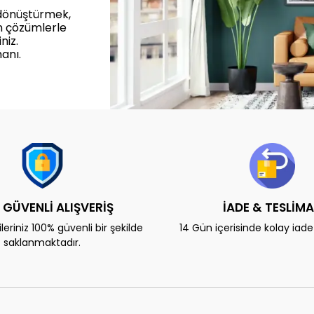
 dönüştürmek,
n çözümlerle
niz.
anı.
 GÜVENLİ ALIŞVERİŞ
İADE & TESLİM
eriniz 100% güvenli bir şekilde
14 Gün içerisinde kolay iad
saklanmaktadır.