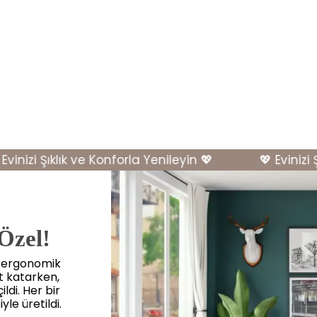
nizi Şıklık ve Konforla Yenileyin 💖
💖 Evinizi Şık
 Özel!
, ergonomik
et katarken,
ldi. Her bir
yle üretildi.