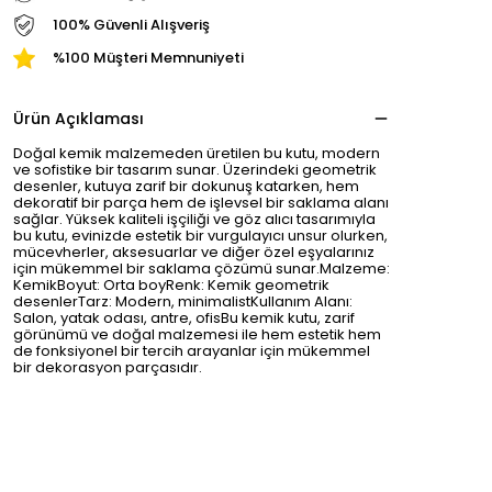
100% Güvenli Alışveriş
%100 Müşteri Memnuniyeti
Ürün Açıklaması
Doğal kemik malzemeden üretilen bu kutu, modern
ve sofistike bir tasarım sunar. Üzerindeki geometrik
desenler, kutuya zarif bir dokunuş katarken, hem
dekoratif bir parça hem de işlevsel bir saklama alanı
sağlar. Yüksek kaliteli işçiliği ve göz alıcı tasarımıyla
bu kutu, evinizde estetik bir vurgulayıcı unsur olurken,
mücevherler, aksesuarlar ve diğer özel eşyalarınız
için mükemmel bir saklama çözümü sunar.Malzeme:
KemikBoyut: Orta boyRenk: Kemik geometrik
desenlerTarz: Modern, minimalistKullanım Alanı:
Salon, yatak odası, antre, ofisBu kemik kutu, zarif
görünümü ve doğal malzemesi ile hem estetik hem
de fonksiyonel bir tercih arayanlar için mükemmel
bir dekorasyon parçasıdır.