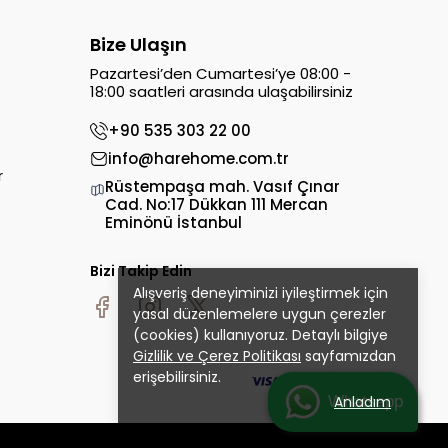
Bize Ulaşın
Pazartesi’den Cumartesi’ye 08:00 -
18:00 saatleri arasında ulaşabilirsiniz
+90 535 303 22 00
info@harehome.com.tr
r
Rüstempaşa mah. Vasıf Çınar
Cad. No:17 Dükkan 111 Mercan
Eminönü İstanbul
Bizi Takip Edin
Alışveriş deneyiminizi iyileştirmek için
yasal düzenlemelere uygun çerezler
(cookies) kullanıyoruz. Detaylı bilgiye
Gizlilik ve Çerez Politikası
sayfamızdan
erişebilirsiniz.
Whatsapp
Anladım