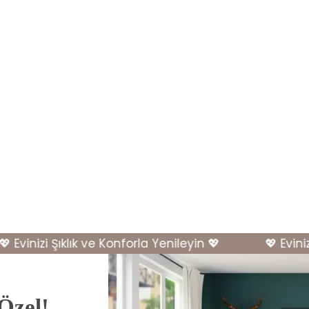
vinizi Şıklık ve Konforla Yenileyin 💖
💖 Evinizi Ş
 Özel!