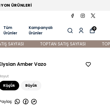
Tüm
Kampanyalı
0
Ürünler
Ürünler
Ş SAYFASI
TOPTAN SATIŞ SAYFASI
TOPTA
Elysian Amber Vazo
Boyut
Küçük
Büyük
Paylaş
: