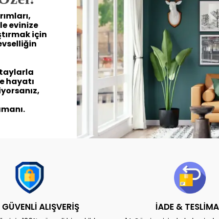
ımları,
le evinize
tırmak için
levselliğin
taylarla
e hayatı
iyorsanız,
amanı.
 GÜVENLİ ALIŞVERİŞ
İADE & TESLİM