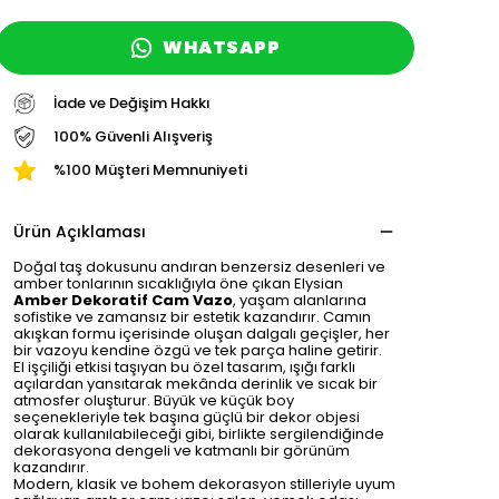
WHATSAPP
İade ve Değişim Hakkı
100% Güvenli Alışveriş
%100 Müşteri Memnuniyeti
Ürün Açıklaması
Doğal taş dokusunu andıran benzersiz desenleri ve
amber tonlarının sıcaklığıyla öne çıkan Elysian
Amber Dekoratif Cam Vazo
, yaşam alanlarına
sofistike ve zamansız bir estetik kazandırır. Camın
akışkan formu içerisinde oluşan dalgalı geçişler, her
bir vazoyu kendine özgü ve tek parça haline getirir.
El işçiliği etkisi taşıyan bu özel tasarım, ışığı farklı
açılardan yansıtarak mekânda derinlik ve sıcak bir
atmosfer oluşturur. Büyük ve küçük boy
seçenekleriyle tek başına güçlü bir dekor objesi
olarak kullanılabileceği gibi, birlikte sergilendiğinde
dekorasyona dengeli ve katmanlı bir görünüm
kazandırır.
Modern, klasik ve bohem dekorasyon stilleriyle uyum