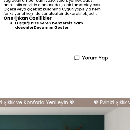
sağlayan amber cam vazo; salon, yemek odası,
antre, ofis ve vitrin alanlarında şık bir tamamlayıcıdır.
Çiçekli veya çiçeksiz kullanıma uygun yapısıyla hem
fonksiyonel hem de sanatsal bir dekoratif objedir.
Öne Çıkan Özellikler
El işçiliği hissi veren
benzersiz cam
desenlerDevamını Göster
Yorum Yap
ıklık ve Konforla Yenileyin 💖
💖 Evinizi Şıklık ve