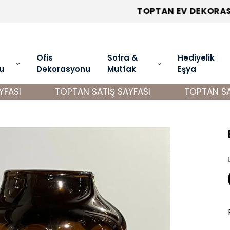
TOPTAN EV DEKORASYON ÜRÜNLERİ
Ofis
Sofra &
Hediyelik
u
Dekorasyonu
Mutfak
Eşya
ASI
TOPTAN SATIŞ SAYFASI
TOPTAN SATI
o