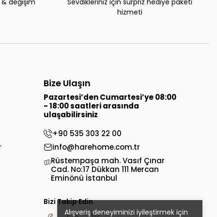
e & değişim
Sevdikleriniz için sürpriz hediye paketi
hizmeti
Bize Ulaşın
Pazartesi’den Cumartesi’ye 08:00
- 18:00 saatleri arasında
ulaşabilirsiniz
+90 535 303 22 00
r
info@harehome.com.tr
Rüstempaşa mah. Vasıf Çınar
Cad. No:17 Dükkan 111 Mercan
Eminönü İstanbul
Bizi Takip Edin
Alışveriş deneyiminizi iyileştirmek için