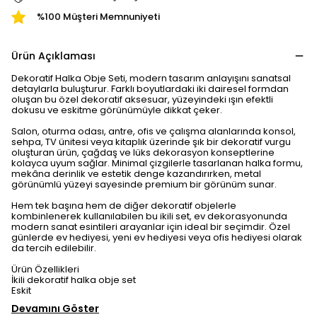
%100 Müşteri Memnuniyeti
Ürün Açıklaması
Dekoratif Halka Obje Seti, modern tasarım anlayışını sanatsal
detaylarla buluşturur. Farklı boyutlardaki iki dairesel formdan
oluşan bu özel dekoratif aksesuar, yüzeyindeki ışın efektli
dokusu ve eskitme görünümüyle dikkat çeker.
Salon, oturma odası, antre, ofis ve çalışma alanlarında konsol,
sehpa, TV ünitesi veya kitaplık üzerinde şık bir dekoratif vurgu
oluşturan ürün, çağdaş ve lüks dekorasyon konseptlerine
kolayca uyum sağlar. Minimal çizgilerle tasarlanan halka formu,
mekâna derinlik ve estetik denge kazandırırken, metal
görünümlü yüzeyi sayesinde premium bir görünüm sunar.
Hem tek başına hem de diğer dekoratif objelerle
kombinlenerek kullanılabilen bu ikili set, ev dekorasyonunda
modern sanat esintileri arayanlar için ideal bir seçimdir. Özel
günlerde ev hediyesi, yeni ev hediyesi veya ofis hediyesi olarak
da tercih edilebilir.
Ürün Özellikleri
İkili dekoratif halka obje set
Eskit
Devamını Göster