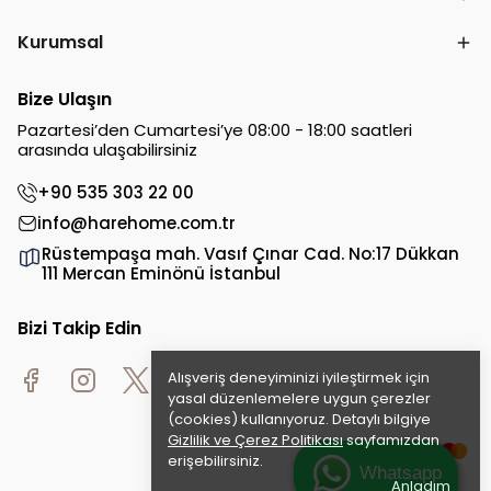
Kurumsal
Bize Ulaşın
Pazartesi’den Cumartesi’ye 08:00 - 18:00 saatleri
arasında ulaşabilirsiniz
+90 535 303 22 00
info@harehome.com.tr
Rüstempaşa mah. Vasıf Çınar Cad. No:17 Dükkan
111 Mercan Eminönü İstanbul
Bizi Takip Edin
Alışveriş deneyiminizi iyileştirmek için
yasal düzenlemelere uygun çerezler
(cookies) kullanıyoruz. Detaylı bilgiye
Gizlilik ve Çerez Politikası
sayfamızdan
erişebilirsiniz.
Whatsapp
Anladım