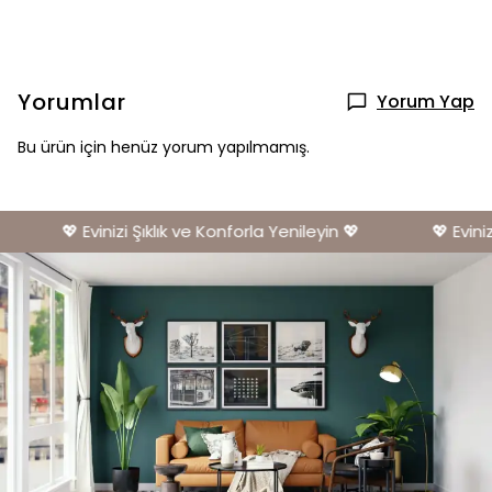
Yorumlar
Yorum Yap
Bu ürün için henüz yorum yapılmamış.
💖 Evinizi Şıklık ve Konforla Yenileyin 💖
💖 Evinizi