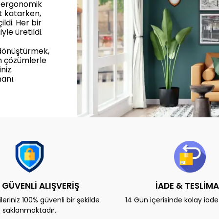
, ergonomik
et katarken,
ldi. Her bir
yle üretildi.
 dönüştürmek,
n çözümlerle
niz.
anı.
 GÜVENLİ ALIŞVERİŞ
İADE & TESLİM
eriniz 100% güvenli bir şekilde
14 Gün içerisinde kolay iad
saklanmaktadır.