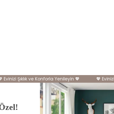
inizi Şıklık ve Konforla Yenileyin 💖
💖 Evinizi Şı
 Özel!