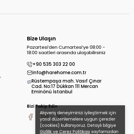
Bize Ulaşın
Pazartesi’den Cumartesi’ye 08:00 -
18:00 saatleri arasında ulaşabilirsiniz
+90 535 303 22 00
info@harehome.com.tr
r
Rüstempaşa mah. Vasıf Çınar
Cad. No:17 Dükkan 111 Mercan
Eminönü İstanbul
Bizi Takip Edin
Alışveriş deneyiminizi iyileştirmek için
yasal düzenlemelere uygun çerezler
(cookies) kullanıyoruz. Detaylı bilgiye
Gizlilik ve Çerez Politikası
sayfamızdan