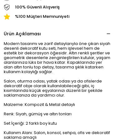
100% Güvenli Alışveriş
%100 Müşteri Memnuniyeti
Ürün Açıklaması
Modern tasarımı ve zarif detaylarıyla öne çıkan siyah
desenli dekoratif kutu seti, hem işlevsel hem de
estetik bir dekorasyon öğesidir. Altın renkli şeritler ve
geometrik desenlerle zenginleştirilen kutular, yaşam
alanlarınıza lüks bir hava katar. Kapaklarında yer
alan altın tonlu top detay, tasarıma şıklık katarken
kullanım kolaylığı sağlar.
Salon, oturma odası, yatak odası ya da ofislerde
dekoratif obje olarak kullanılabileceği gibi, iç
kısımlarında küçük eşyalarınızı düzenli bir şekilde
saklamanıza da yardımcı olur.
Malzeme: Kompozit & Metal detaylı
Renk: Siyah, gümüş ve altın tonları
Set İçeriği: 2 farklı boy kutu
Kullanım Alanı: Salon, konsol, sehpa, ofis ve dekoratif
saklama amaçlı