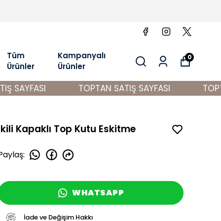
Tüm
Kampanyalı
0
Ürünler
Ürünler
Ş SAYFASI
TOPTAN SATIŞ SAYFASI
TOPTA
İkili Kapaklı Top Kutu Eskitme
Paylaş
:
WHATSAPP
İade ve Değişim Hakkı