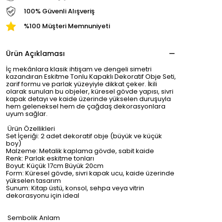
100% Güvenli Alışveriş
%100 Müşteri Memnuniyeti
Ürün Açıklaması
İç mekânlara klasik ihtişam ve dengeli simetri
kazandıran Eskitme Tonlu Kapaklı Dekoratif Obje Seti,
zarif formu ve parlak yüzeyiyle dikkat çeker. İkili
olarak sunulan bu objeler, küresel gövde yapısı, sivri
kapak detayı ve kaide üzerinde yükselen duruşuyla
hem geleneksel hem de çağdaş dekorasyonlara
uyum sağlar.
Ürün Özellikleri
Set İçeriği: 2 adet dekoratif obje (büyük ve küçük
boy)
Malzeme: Metalik kaplama gövde, sabit kaide
Renk: Parlak eskitme tonları
Boyut: Küçük 17cm Büyük 20cm
Form: Küresel gövde, sivri kapak ucu, kaide üzerinde
yükselen tasarım
Sunum: Kitap üstü, konsol, sehpa veya vitrin
dekorasyonu için ideal
Sembolik Anlam