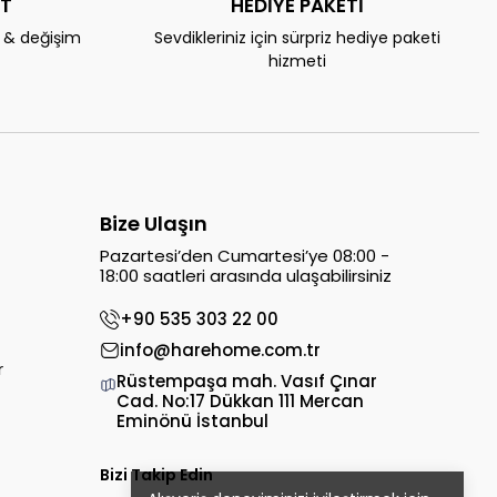
AT
HEDİYE PAKETİ
e & değişim
Sevdikleriniz için sürpriz hediye paketi
hizmeti
Bize Ulaşın
Pazartesi’den Cumartesi’ye 08:00 -
18:00 saatleri arasında ulaşabilirsiniz
+90 535 303 22 00
info@harehome.com.tr
r
Rüstempaşa mah. Vasıf Çınar
Cad. No:17 Dükkan 111 Mercan
Eminönü İstanbul
Bizi Takip Edin