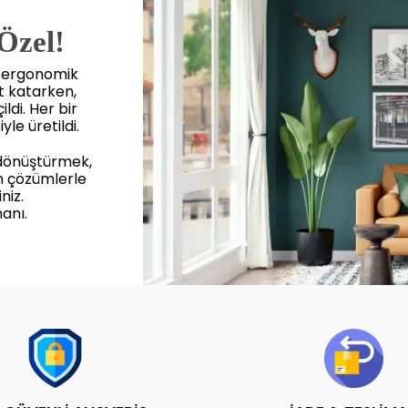
 Özel!
, ergonomik
et katarken,
ldi. Her bir
yle üretildi.
 dönüştürmek,
n çözümlerle
niz.
anı.