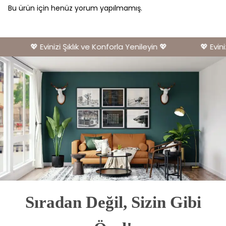
Bu ürün için henüz yorum yapılmamış.
💖 Evinizi Şıklık ve Konforla Yenileyin 💖
💖 Eviniz
Sıradan Değil, Sizin Gibi