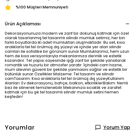
%100 Müşteri Memnuniyeti
Ürün Açıklaması
Dekorasyonunuza modern ve zarif bir dokunuş katmak için özel
olarak tasarlanmış tel tasarımlı silindir mumluk setimiz, her biri
farklı boyutlarda iki adet mumluktan oluşmaktadır. Bu set, kısa
aralıklarla tel tel örülmüş dış yüzeyi ve içinde yer alan silindir
camları ile sofistike bir görünüm sunar.Mumluklarımız, hem uzun
hem de kısa versiyonlarıyla mekanlarınıza derinlik ve estetik
kazandırır. Tel yapısı sayesinde ışığı zarif bir şekilde yansıtarak
romantik ve huzurlu bir atmosfer yaratır. İçindeki cam hazne,
mum alevinin güvenli bir şekilde yanmasını sağlar ve estetik bir
bütünlük sunar.Özellikler:Malzeme: Tel tasarım ve silindir
camTasarım: Kısa aralıklarla tel tel örülmüş dış yüzeyKullanım
Alanları: Ev dekorasyonu, bahçe, balkon, etkinliklerBakım: Nemli
bez ile silinerek temizlenebilir.Mekanınıza sıcaklık ve zarafet
katmak için bu şık tel tasarımlı silindir mumluk setini hemen
keşfedin!
Yorumlar
Yorum Yap