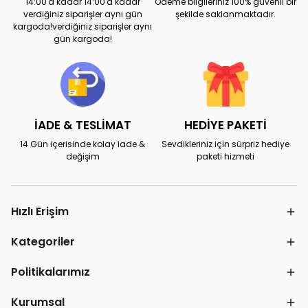
14:00'a kadar 14:00'a kadar
Ödeme bilgileriniz 100% güvenli bir
verdiğiniz siparişler aynı gün
şekilde saklanmaktadır.
kargoda!verdiğiniz siparişler aynı
gün kargoda!
İADE & TESLİMAT
HEDİYE PAKETİ
14 Gün içerisinde kolay iade &
Sevdikleriniz için sürpriz hediye
değişim
paketi hizmeti
Hızlı Erişim
Kategoriler
Politikalarımız
Kurumsal