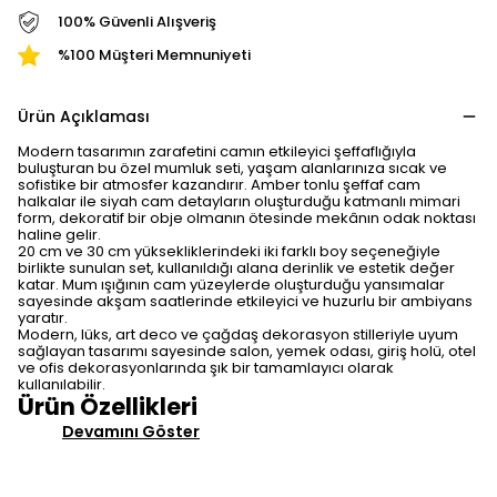
100% Güvenli Alışveriş
%100 Müşteri Memnuniyeti
Ürün Açıklaması
Modern tasarımın zarafetini camın etkileyici şeffaflığıyla
buluşturan bu özel mumluk seti, yaşam alanlarınıza sıcak ve
sofistike bir atmosfer kazandırır. Amber tonlu şeffaf cam
halkalar ile siyah cam detayların oluşturduğu katmanlı mimari
form, dekoratif bir obje olmanın ötesinde mekânın odak noktası
haline gelir.
20 cm ve 30 cm yüksekliklerindeki iki farklı boy seçeneğiyle
birlikte sunulan set, kullanıldığı alana derinlik ve estetik değer
katar. Mum ışığının cam yüzeylerde oluşturduğu yansımalar
sayesinde akşam saatlerinde etkileyici ve huzurlu bir ambiyans
yaratır.
Modern, lüks, art deco ve çağdaş dekorasyon stilleriyle uyum
sağlayan tasarımı sayesinde salon, yemek odası, giriş holü, otel
ve ofis dekorasyonlarında şık bir tamamlayıcı olarak
kullanılabilir.
Ürün Özellikleri
Devamını Göster