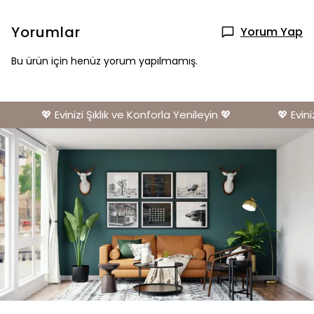
Yorumlar
Yorum Yap
Bu ürün için henüz yorum yapılmamış.
💖 Evinizi Şıklık ve Konforla Yenileyin 💖
💖 Eviniz