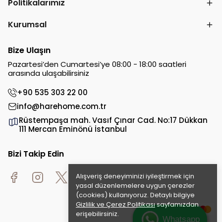
Politikalarımız
Kurumsal
Bize Ulaşın
Pazartesi’den Cumartesi’ye 08:00 - 18:00 saatleri
arasında ulaşabilirsiniz
+90 535 303 22 00
info@harehome.com.tr
Rüstempaşa mah. Vasıf Çınar Cad. No:17 Dükkan
111 Mercan Eminönü İstanbul
Bizi Takip Edin
Alışveriş deneyiminizi iyileştirmek için
yasal düzenlemelere uygun çerezler
(cookies) kullanıyoruz. Detaylı bilgiye
Gizlilik ve Çerez Politikası
sayfamızdan
erişebilirsiniz.
Whatsapp