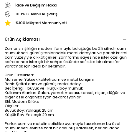
İade ve Değişim Hakkı
100% Güvenli Alışveriş
%100 Müşteri Memnuniyeti
Ürün Açıklaması
Zamansız şıklığın modern formuyla buluştuğu bu 2'li silindir cam
mumluk seti, gümüş tonlarındaki metal detayları ve parlak kristal
cam yüzeyiyle dikkat çeker. Zarif formu sayesinde ister özel gün
sofralarında ister şık bir sehpa üstünde sofistike bir atmosfer
yaratmak için ideal bir seçimdir.
Ürün Özellikleri:
Malzeme: Yüksek kaliteli cam ve metal karışımı
Renk: Şeffaf cam ve gümüş metal detaylı
Set İçeriği: 1 büyük ve 1 küçük boy mumluk
Kullanım Alanları: Salon, yemek masası, konsol, nişan, düğün ve
diğer özel organizasyon dekorasyonları
Stil: Modern & lüks
Ölçüler:
Büyük Boy: Yaklaşık 25 cm
Küçük Boy: Yaklaşık 20 cm
Parlak cam ve metalin sofistike uyumuyla tasarlanan bu özel
mumluk seti, evinize zarif bir dokunuş katarken, her anı daha