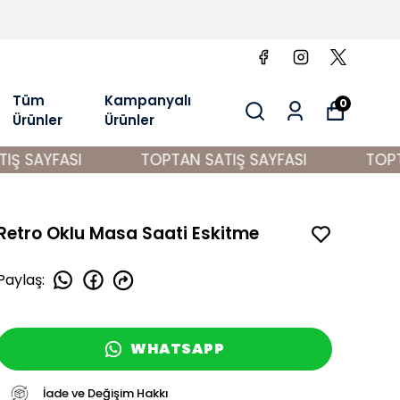
Tüm
Kampanyalı
0
Ürünler
Ürünler
 SAYFASI
TOPTAN SATIŞ SAYFASI
TOPTAN
Retro Oklu Masa Saati Eskitme
Paylaş
:
WHATSAPP
İade ve Değişim Hakkı