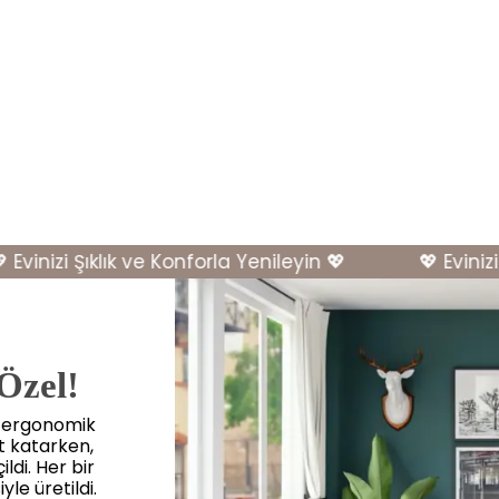
inizi Şıklık ve Konforla Yenileyin 💖
💖 Evinizi Şı
 Özel!
, ergonomik
et katarken,
ldi. Her bir
yle üretildi.