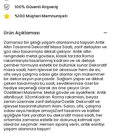
100% Güvenli Alışveriş
%100 Müşteri Memnuniyeti
Ürün Açıklaması
Zamansız bir şıklığı yaşam alanlarınıza taşıyan Antik
Altın Tasarımlı Dekoratif Masa Saati, zarif detayları ve
göz alıcı tasarımıyla dikkat çekiyor. Antik altın
rengindeki metal gövdesi, klasik tarzda Roma
rakamlarıyla tasarlanmış kadranı ve ok detaylı
çember formuyla estetik bir bütünlük sunar.Dekoratif
masa saati, hem işlevsel bir aksesuar hem de ev,
ofis veya çalışma odası gibi alanlar için mükemmel
bir dekorasyon parçasıdır. Sağlam yapısı ve dikkat
çeken tasarımıyla bu saat, sevdiklerinize özel bir
hediye seçeneği olarak da öne çıkıyor.Ürün
Özellikleri:Malzeme: Metal gövde ve ayakRenk: Antik
altınBoyut: 32cmKadran: Roma rakamları, beyaz
zemin üzerinde zarif detaylarÖzellik: Dekoratif ve
işlevsel tasarımKullanım Alanı: Salon, ofis, çalışma
odası veya hediye amaçlıZarif tasarımı ve kaliteli
işçiliğiyle fark yaratan bu dekoratif masa saati, her
ortamda zamana estetik bir dokunuş katmak için
ideal bir seçimdir. Hemen sipariş verin, antik esintiyi
yaşam alanınıza taşıyın!