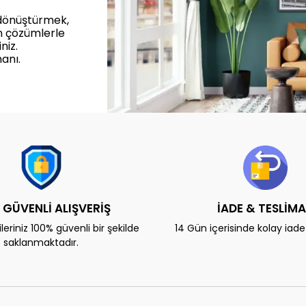
 dönüştürmek,
n çözümlerle
niz.
anı.
 GÜVENLİ ALIŞVERİŞ
İADE & TESLİM
eriniz 100% güvenli bir şekilde
14 Gün içerisinde kolay iad
saklanmaktadır.