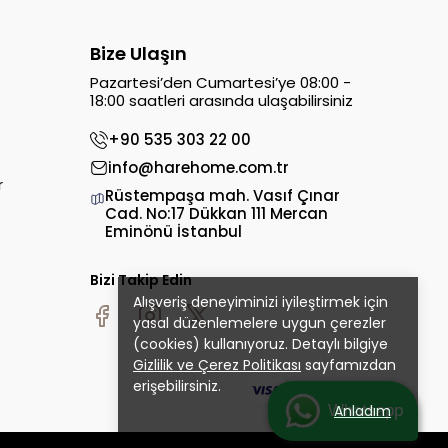
Bize Ulaşın
Pazartesi’den Cumartesi’ye 08:00 -
18:00 saatleri arasında ulaşabilirsiniz
+90 535 303 22 00
info@harehome.com.tr
r
Rüstempaşa mah. Vasıf Çınar
Cad. No:17 Dükkan 111 Mercan
Eminönü İstanbul
Bizi Takip Edin
Alışveriş deneyiminizi iyileştirmek için
yasal düzenlemelere uygun çerezler
(cookies) kullanıyoruz. Detaylı bilgiye
Gizlilik ve Çerez Politikası
sayfamızdan
erişebilirsiniz.
Whatsapp
Anladım