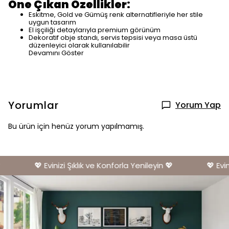
Öne Çıkan Özellikler:
Eskitme, Gold ve Gümüş renk alternatifleriyle her stile
uygun tasarım
El işçiliği detaylarıyla premium görünüm
Dekoratif obje standı, servis tepsisi veya masa üstü
düzenleyici olarak kullanılabilir
Devamını Göster
Yorumlar
Yorum Yap
Bu ürün için henüz yorum yapılmamış.
💖 Evinizi Şıklık ve Konforla Yenileyin 💖
💖 Evini