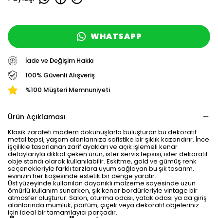
WHATSAPP
İade ve Değişim Hakkı
100% Güvenli Alışveriş
%100 Müşteri Memnuniyeti
Ürün Açıklaması
Klasik zarafeti modern dokunuşlarla buluşturan bu dekoratif
metal tepsi, yaşam alanlarınıza sofistike bir şıklık kazandırır. İnce
işçilikle tasarlanan zarif ayakları ve açık işlemeli kenar
detaylarıyla dikkat çeken ürün, ister servis tepsisi, ister dekoratif
obje standı olarak kullanılabilir. Eskitme, gold ve gümüş renk
seçenekleriyle farklı tarzlara uyum sağlayan bu şık tasarım,
evinizin her köşesinde estetik bir denge yaratır.
Üst yüzeyinde kullanılan dayanıklı malzeme sayesinde uzun
ömürlü kullanım sunarken, şık kenar bordürleriyle vintage bir
atmosfer oluşturur. Salon, oturma odası, yatak odası ya da giriş
alanlarında mumluk, parfüm, çiçek veya dekoratif objeleriniz
için ideal bir tamamlayıcı parçadır.