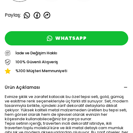
Paylaş
:
WHATSAPP
İade ve Değişim Hakkı
100% Güvenli Alışveriş
%100 Müşteri Memnuniyeti
Ürün Açıklaması
Evinize şıklık ve zarafet katacak bu özel tepsi seti, gold, gümüş
ve eskitme renk seçenekleriyle üç farklı stil sunuyor. Set, modern
tasarımıyla birlikte, içindeki zarif dekoratif detaylarla dikkat
çekiyor. Yüksek kaliteli metal malzemeden üretilen bu tepsi seti,
hem görsel olarak hem de işlevsel olarak evinizin her
köşesinde kullanabileceğiniz bir parça sunar.
Tepsi setinin içeriği, traverten incili dekoratif istiridye, ikili
traverten toplu molekül küre ve ikili metal detaylı cam mumluk
gibi şık ve modern aksesuarlardan oluşuyor. Bu zarif objeler, her