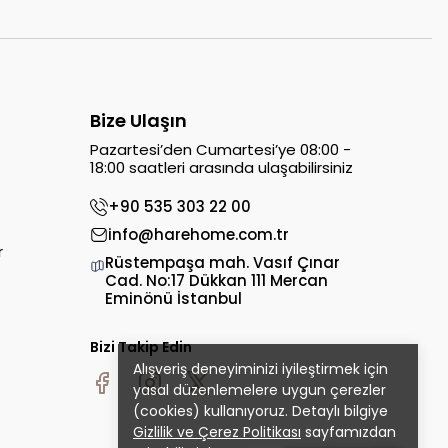
Bize Ulaşın
Pazartesi’den Cumartesi’ye 08:00 -
18:00 saatleri arasında ulaşabilirsiniz
+90 535 303 22 00
info@harehome.com.tr
r
Rüstempaşa mah. Vasıf Çınar
Cad. No:17 Dükkan 111 Mercan
Eminönü İstanbul
Bizi Takip Edin
Alışveriş deneyiminizi iyileştirmek için
yasal düzenlemelere uygun çerezler
(cookies) kullanıyoruz. Detaylı bilgiye
Gizlilik ve Çerez Politikası
sayfamızdan