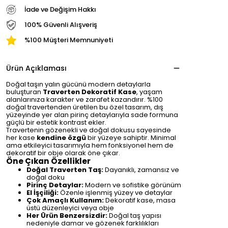
İade ve Değişim Hakkı
100% Güvenli Alışveriş
%100 Müşteri Memnuniyeti
Ürün Açıklaması
Doğal taşın yalın gücünü modern detaylarla
buluşturan
Traverten Dekoratif Kase
, yaşam
alanlarınıza karakter ve zarafet kazandırır. %100
doğal travertenden üretilen bu özel tasarım, dış
yüzeyinde yer alan pirinç detaylarıyla sade formuna
güçlü bir estetik kontrast ekler.
Travertenin gözenekli ve doğal dokusu sayesinde
her kase
kendine özgü
bir yüzeye sahiptir. Minimal
ama etkileyici tasarımıyla hem fonksiyonel hem de
dekoratif bir obje olarak öne çıkar.
Öne Çıkan Özellikler
Doğal Traverten Taş:
Dayanıklı, zamansız ve
doğal doku
Pirinç Detaylar:
Modern ve sofistike görünüm
El İşçiliği:
Özenle işlenmiş yüzey ve detaylar
Çok Amaçlı Kullanım:
Dekoratif kase, masa
üstü düzenleyici veya obje
Her Ürün Benzersizdir:
Doğal taş yapısı
nedeniyle damar ve gözenek farklılıkları