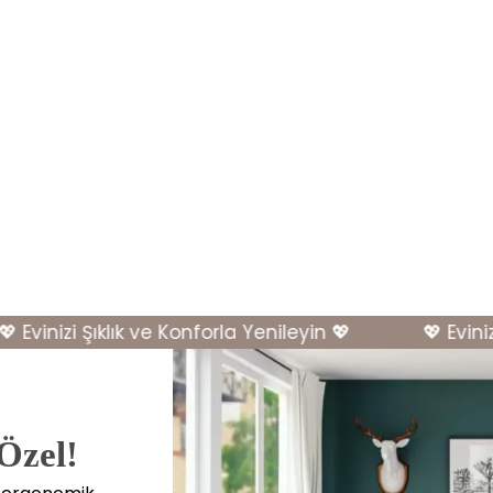
Evinizi Şıklık ve Konforla Yenileyin 💖
💖 Evinizi 
 Özel!