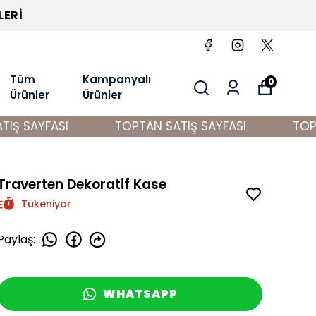
Tüm
Kampanyalı
0
Ürünler
Ürünler
Ş SAYFASI
TOPTAN SATIŞ SAYFASI
TOPTA
Traverten Dekoratif Kase
Tükeniyor
Paylaş
:
WHATSAPP