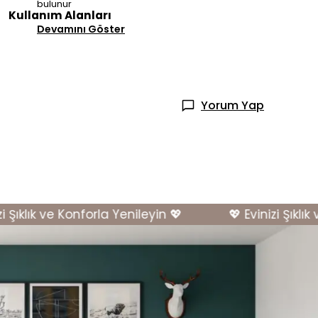
bulunur
Kullanım Alanları
Devamını Göster
Yorum Yap
Şıklık ve Konforla Yenileyin 💖
💖 Evinizi Şıklık ve