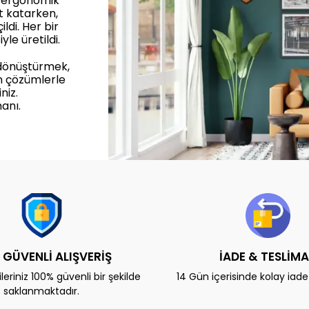
, ergonomik
et katarken,
ldi. Her bir
yle üretildi.
 dönüştürmek,
n çözümlerle
niz.
anı.
 GÜVENLİ ALIŞVERİŞ
İADE & TESLİM
eriniz 100% güvenli bir şekilde
14 Gün içerisinde kolay iad
saklanmaktadır.