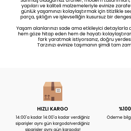
Sunmuş olduğumuz ürünler; modern tasarımları
yapıları ve kaliteli malzemeleriyle evinize zaraf
günlük yaşamınızı kolaylaştırmak için titizlikle seçi
parça, şıklığın ve işlevselliğin kusursuz bir dengesi
Yaşam alanlarınızı sade ama etkileyici detaylarla
hem göze hitap eden hem de hayatı kolaylaştıra
fark yaratmak istiyorsanız, doğru yerdesi
Tarzınızı evinize taşımanın şimdi tam zam
HIZLI KARGO
%100
14:00'a kadar 14:00'a kadar verdiğiniz
Ödeme bilgil
siparişler aynı gün kargoda!verdiğiniz
siparişler aynı gün kargoda!