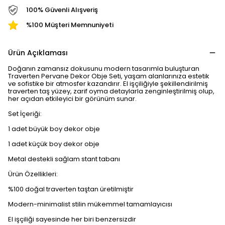
100% Güvenli Alışveriş
%100 Müşteri Memnuniyeti
Ürün Açıklaması
Doğanın zamansız dokusunu modern tasarımla buluşturan
Traverten Pervane Dekor Obje Seti, yaşam alanlarınıza estetik
ve sofistike bir atmosfer kazandırır. El işçiliğiyle şekillendirilmiş
traverten taş yüzey, zarif oyma detaylarla zenginleştirilmiş olup,
her açıdan etkileyici bir görünüm sunar.
Set İçeriği:
1 adet büyük boy dekor obje
1 adet küçük boy dekor obje
Metal destekli sağlam stant tabanı
Ürün Özellikleri:
%100 doğal traverten taştan üretilmiştir
Modern-minimalist stilin mükemmel tamamlayıcısı
El işçiliği sayesinde her biri benzersizdir