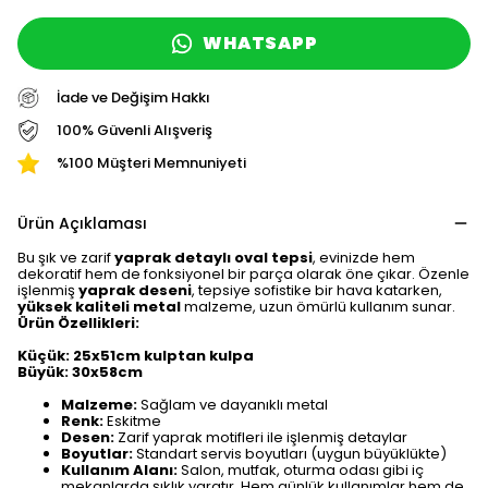
WHATSAPP
İade ve Değişim Hakkı
100% Güvenli Alışveriş
%100 Müşteri Memnuniyeti
Ürün Açıklaması
Bu şık ve zarif
yaprak detaylı oval tepsi
, evinizde hem
dekoratif hem de fonksiyonel bir parça olarak öne çıkar. Özenle
işlenmiş
yaprak deseni
, tepsiye sofistike bir hava katarken,
yüksek kaliteli metal
malzeme, uzun ömürlü kullanım sunar.
Ürün Özellikleri:
Küçük: 25x51cm kulptan kulpa
Büyük: 30x58cm
Malzeme:
Sağlam ve dayanıklı metal
Renk:
Eskitme
Desen:
Zarif yaprak motifleri ile işlenmiş detaylar
Boyutlar:
Standart servis boyutları (uygun büyüklükte)
Kullanım Alanı:
Salon, mutfak, oturma odası gibi iç
mekanlarda şıklık yaratır. Hem günlük kullanımlar hem de