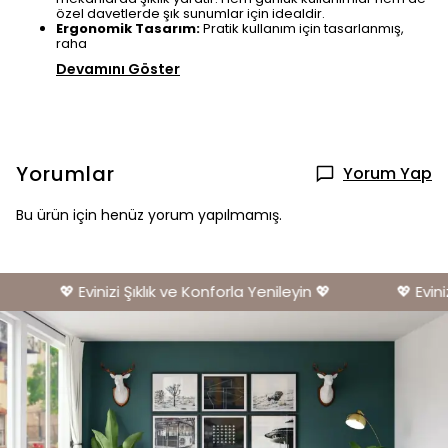
özel davetlerde şık sunumlar için idealdir.
Ergonomik Tasarım:
Pratik kullanım için tasarlanmış,
raha
Devamını Göster
Yorumlar
Yorum Yap
Bu ürün için henüz yorum yapılmamış.
💖 Evinizi Şıklık ve Konforla Yenileyin 💖
💖 Eviniz